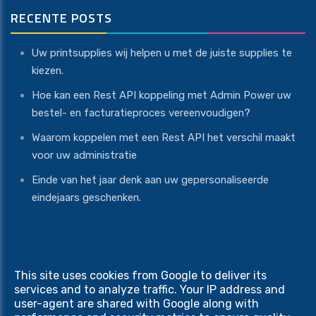
RECENTE POSTS
Uw printsupplies wij helpen u met de juiste supplies te
kiezen.
Hoe kan een Rest API koppeling met Admin Power uw
bestel- en facturatieproces vereenvoudigen?
Waarom koppelen met een Rest API het verschil maakt
voor uw administratie
Einde van het jaar denk aan uw gepersonaliseerde
eindejaars geschenken.
This site uses cookies from Google to deliver its
Copyright © 2026 Print Equipment. All rights reserved
services and to analyze traffic. Your IP address and
Privacy & Cookies
|
UP-TO-DATE WebDesign
user-agent are shared with Google along with