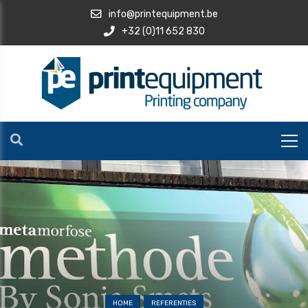
info@printequipment.be
+32 (0)11 652 830
HOME
REFERENTIES