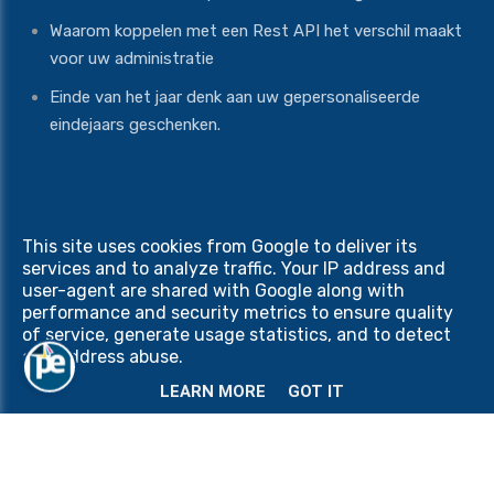
Waarom koppelen met een Rest API het verschil maakt
voor uw administratie
Einde van het jaar denk aan uw gepersonaliseerde
eindejaars geschenken.
This site uses cookies from Google to deliver its
Copyright © 2026 Print Equipment. All rights reserved
services and to analyze traffic. Your IP address and
Privacy & Cookies
|
UP-TO-DATE WebDesign
user-agent are shared with Google along with
performance and security metrics to ensure quality
of service, generate usage statistics, and to detect
and address abuse.
LEARN MORE
GOT IT