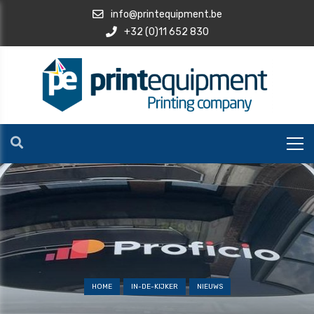
info@printequipment.be
+32 (0)11 652 830
HOME
IN-DE-KIJKER
NIEUWS