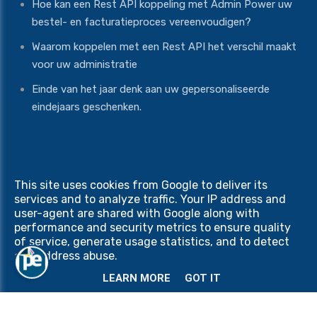
Hoe kan een Rest API koppeling met Admin Power uw
bestel- en facturatieproces vereenvoudigen?
Waarom koppelen met een Rest API het verschil maakt
voor uw administratie
Einde van het jaar denk aan uw gepersonaliseerde
eindejaars geschenken.
This site uses cookies from Google to deliver its
Copyright © 2026 Print Equipment. All rights reserved
services and to analyze traffic. Your IP address and
Privacy & Cookies
|
UP-TO-DATE WebDesign
user-agent are shared with Google along with
performance and security metrics to ensure quality
of service, generate usage statistics, and to detect
and address abuse.
LEARN MORE
GOT IT