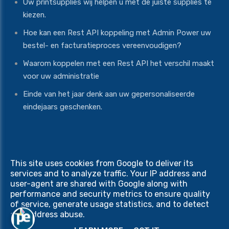
Uw printsupplies wij helpen u met de juiste supplies te
kiezen.
Hoe kan een Rest API koppeling met Admin Power uw
bestel- en facturatieproces vereenvoudigen?
Waarom koppelen met een Rest API het verschil maakt
voor uw administratie
Einde van het jaar denk aan uw gepersonaliseerde
eindejaars geschenken.
This site uses cookies from Google to deliver its
Copyright © 2026 Print Equipment. All rights reserved
services and to analyze traffic. Your IP address and
Privacy & Cookies
|
UP-TO-DATE WebDesign
user-agent are shared with Google along with
performance and security metrics to ensure quality
of service, generate usage statistics, and to detect
and address abuse.