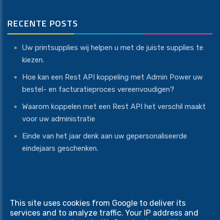
RECENTE POSTS
Uw printsupplies wij helpen u met de juiste supplies te
kiezen.
Hoe kan een Rest API koppeling met Admin Power uw
bestel- en facturatieproces vereenvoudigen?
Waarom koppelen met een Rest API het verschil maakt
voor uw administratie
Einde van het jaar denk aan uw gepersonaliseerde
eindejaars geschenken.
This site uses cookies from Google to deliver its
Copyright © 2026 Print Equipment. All rights reserved
services and to analyze traffic. Your IP address and
Privacy & Cookies
|
UP-TO-DATE WebDesign